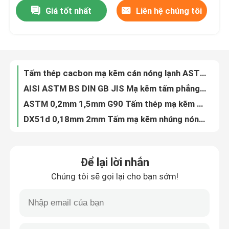
Giá tốt nhất
Liên hệ chúng tôi
Tấm thép cacbon mạ kẽm cán nóng lạnh ASTM lớp A572
AISI ASTM BS DIN GB JIS Mạ kẽm tấm phẳng mạ kẽm 0,7mm
Tham quan nhà máy
ASTM 0,2mm 1,5mm G90 Tấm thép mạ kẽm nhúng nóng Z275 SGCC Hình chữ nhật thông thường
DX51d 0,18mm 2mm Tấm mạ kẽm nhúng nóng hơi dầu ISO9001
Kiểm soát chất lượng
Tấm thép mạ kẽm SS400 Tấm thép cao cấp ASTM A36 1500mm
Tấm thép mạ kẽm nhúng nóng cán nguội Lớp mạ kẽm Q195L
Liên hệ chúng tôi
Tấm mạ kẽm 0,5mm 914mm Z60G GI mạ kẽm Tráng nóng
Astm A527 Thép tấm mạ kẽm A526 G90 Z275 Cán nguội hoàn toàn
Tin tức
Thép tấm mạ kẽm nhúng nóng Sắt thép tấm mạ kẽm 0.11mm - 1.5mm
SGCC CGCC DX51D 0,35mm Tấm thép mạ kẽm nhúng nóng Tấm thép mạ kẽm
Cuộn thép không gỉ cán nóng
Để lại lời nhắn
Ống thép mạ kẽm tráng kẽm ASTM A0252 hàn nguội
Chúng tôi sẽ gọi lại cho bạn sớm!
ISO9001 Ống vuông mạ kẽm S235jr hàn 2 inch Q195
Cuộn thép không gỉ cán nguội
Ống thép mạ kẽm vuông 4 inch Tường mỏng 1mm - 200mm Độ dày
Ống thép không gỉ 316L SS Ống thép không gỉ 1/2 "Q235 Hot Galvanzied
Thép không gỉ được đánh bóng cuộn
Ống thép mạ kẽm nhúng nóng Ống thép mạ kẽm ASTM A53 được cán nguội