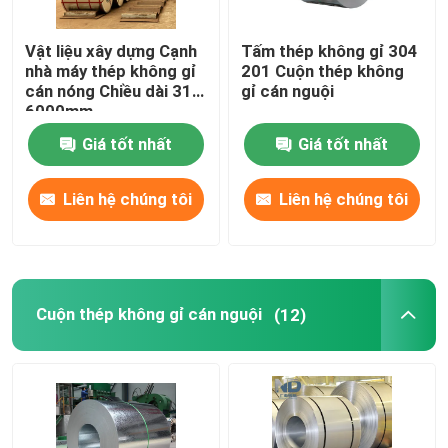
Ống thép carbon liền mạch
Vật liệu xây dựng Cạnh
Tấm thép không gỉ 304
nhà máy thép không gỉ
201 Cuộn thép không
cán nóng Chiều dài 316
gỉ cán nguội
Thép cuộn mạ kẽm
6000mm
Giá tốt nhất
Giá tốt nhất
Tấm thép mạ kẽm
Liên hệ chúng tôi
Liên hệ chúng tôi
Ống thép mạ kẽm
Tấm lợp sóng
Cuộn thép không gỉ cán nguội
(12)
Dây thép không gỉ