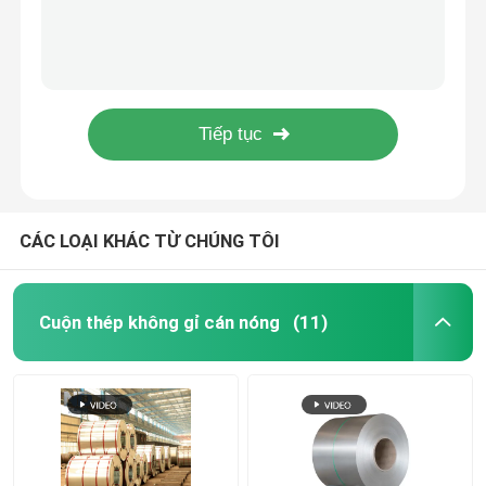
Ống GI mạ kẽm trước Q345 Ống thép xây dựng Ống mạ kẽm
Tấm kim loại thép không gỉ
Ống thép mạ kẽm ASTM 30mm Ống thép tròn mạ kẽm 2B
ASTM A53 BS1387 Ống thép tròn mạ kẽm nhúng nóng Cán nóng
ASTM A53 Ống thép mạ kẽm tròn Gi Ống hàn ERW Nhẹ
Ống thép không gỉ hàn
Ống thép mạ kẽm vuông ủ nóng đánh bóng ống thép mạ kẽm
Thanh thép không gỉ tròn
CÁC LOẠI KHÁC TỪ CHÚNG TÔI
Que hàn thép carbon
Cuộn thép không gỉ cán nóng
(11)
Dải thép không gỉ
Thép cuộn cacbon thấp
Tấm thép carbon