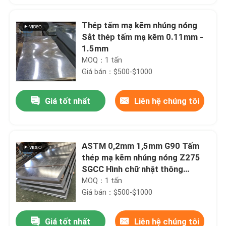
Thép tấm mạ kẽm nhúng nóng
Sắt thép tấm mạ kẽm 0.11mm -
1.5mm
MOQ：1 tấn
Giá bán：$500-$1000
Giá tốt nhất
Liên hệ chúng tôi
ASTM 0,2mm 1,5mm G90 Tấm
thép mạ kẽm nhúng nóng Z275
SGCC Hình chữ nhật thông
thường
MOQ：1 tấn
Giá bán：$500-$1000
Giá tốt nhất
Liên hệ chúng tôi